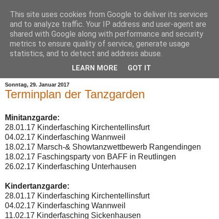
This site uses cookies from Google to deliver its services
and to analyze traffic. Your IP address and user-agent are
shared with Google along with performance and security
metrics to ensure quality of service, generate usage
statistics, and to detect and address abuse.
▼
LEARN MORE
GOT IT
Sonntag, 29. Januar 2017
Terminplan der Tanzgarden
Minitanzgarde:
28.01.17 Kinderfasching Kirchentellinsfurt
04.02.17 Kinderfasching Wannweil
18.02.17 Marsch-& Showtanzwettbewerb Rangendingen
18.02.17 Faschingsparty von BAFF in Reutlingen
26.02.17 Kinderfasching Unterhausen
Kindertanzgarde:
28.01.17 Kinderfasching Kirchentellinsfurt
04.02.17 Kinderfasching Wannweil
11.02.17 Kinderfasching Sickenhausen