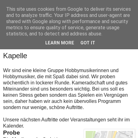
This site uses cookies from Google to deliver its services
and to analyze traffic. Your IP address and user-agent are
shared with Google along with performance and security
metrics to ensure quality of service, generate usage
statistics, and to detect and address abuse.
▼
LEARN MORE
GOT IT
Kapelle
Wir sind eine kleine Gruppe Hobbymusikerinnen und
Hobbymusiker, die mit Spaß dabei sind. Wir proben
wöchentlich in lockerer Runde. Kameradschaft und gutes
Miteinander sind uns besonders wichtig. Bei uns soll es
keinen Stress geben sondern das Spielen ein Vergnügen
sein, daher haben wir auch kein übervolles Programm
sondern nur wenige, schöne Auftritte.
Unsere nächsten Auftritte oder Veranstaltungen seht ihr im
Kalender.
Probe