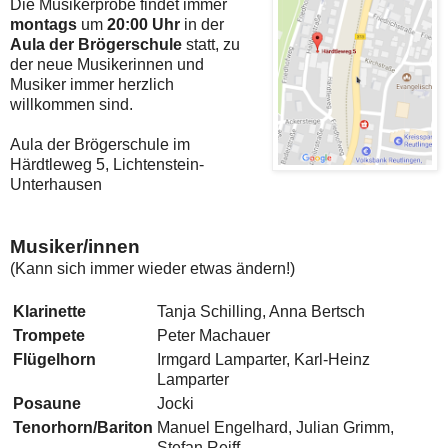
Die Musikerprobe findet immer
montags
um
20:00 Uhr
in der
Aula der Brögerschule
statt, zu
der neue Musikerinnen und
Musiker immer herzlich
willkommen sind.
Aula der Brögerschule im
Härdtleweg 5, Lichtenstein-
Unterhausen
Musiker/innen
(Kann sich immer wieder etwas ändern!)
Klarinette
Tanja Schilling, Anna Bertsch
Trompete
Peter Machauer
Flügelhorn
Irmgard Lamparter, Karl-Heinz
Lamparter
Posaune
Jocki
Tenorhorn/Bariton
Manuel Engelhard, Julian Grimm,
Stefan Reiff