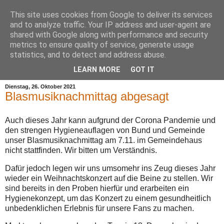
This site uses cookies from Google to deliver its services
and to analyze traffic. Your IP address and user-agent are
shared with Google along with performance and security
metrics to ensure quality of service, generate usage
statistics, and to detect and address abuse.
▼
LEARN MORE
GOT IT
Dienstag, 26. Oktober 2021
Blasmusiknachmittag abgesagt
Auch dieses Jahr kann aufgrund der Corona Pandemie und
den strengen Hygieneauflagen von Bund und Gemeinde
unser Blasmusiknachmittag am 7.11. im Gemeindehaus
nicht stattfinden. Wir bitten um Verständnis.
Dafür jedoch legen wir uns umsomehr ins Zeug dieses Jahr
wieder ein Weihnachtskonzert auf die Beine zu stellen. Wir
sind bereits in den Proben hierfür und erarbeiten ein
Hygienekonzept, um das Konzert zu einem gesundheitlich
unbedenklichen Erlebnis für unsere Fans zu machen.