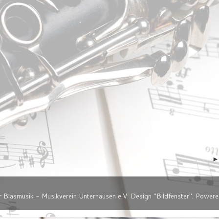
er Blasmusik - Musikverein Unterhausen e.V. Design "Bildfenster". Power