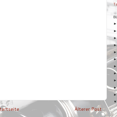
T
B
tartseite
Älterer Post