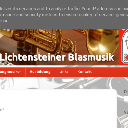
liver its services and to analyze traffic. Your IP address and u
rmance and security metrics to ensure quality of service, gene
buse.
Jungmusiker
Ausbildung
Links
Kontakt
D
en!
V