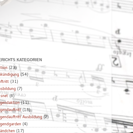
ERICHTS KATEGORIEN
tion
(23)
nkündigung
(54)
ftritt
(31)
sbildung
(7)
snet
(6)
gendaktion
(11)
gendauftritt
(18)
gendauftritt Ausbildung
(2)
ugendgarden
(4)
tändchen
(17)