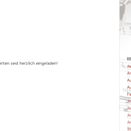
B
rten seid herzlich eingeladen!
Ak
A
Au
Au
Fa
Ju
Ju
Ju
J
S