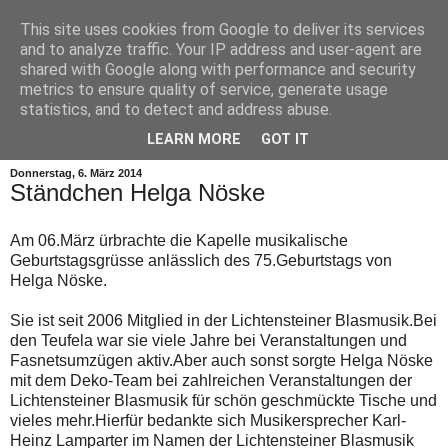
This site uses cookies from Google to deliver its services
and to analyze traffic. Your IP address and user-agent are
shared with Google along with performance and security
metrics to ensure quality of service, generate usage
statistics, and to detect and address abuse.
▼
LEARN MORE
GOT IT
Donnerstag, 6. März 2014
Ständchen Helga Nöske
Am 06.März ürbrachte die Kapelle musikalische
Geburtstagsgrüsse anlässlich des 75.Geburtstags von
Helga Nöske.
Sie ist seit 2006 Mitglied in der Lichtensteiner Blasmusik.Bei
den Teufela war sie viele Jahre bei Veranstaltungen und
Fasnetsumzügen aktiv.Aber auch sonst sorgte Helga Nöske
mit dem Deko-Team bei zahlreichen Veranstaltungen der
Lichtensteiner Blasmusik für schön geschmückte Tische und
vieles mehr.Hierfür bedankte sich Musikersprecher Karl-
Heinz Lamparter im Namen der Lichtensteiner Blasmusik