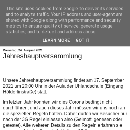
This site uses cookies from Google to deliver its services
and to analyze traffic. Your IP address and user-agent are
shared with Google along with performance and security
metrics to ensure quality of service, generate usage
statistics, and to detect and address abuse.
▼
LEARN MORE
GOT IT
Dienstag, 24. August 2021
Jahreshauptversammlung
Unsere Jahreshauptversammlung findet am 17. September
2021 um 20:00 Uhr in der Aula der Uhlandschule (Eingang
Hölderlinstraße) statt.
Im letzten Jahr konnten wir dies Corona bedingt nicht
durchführen, und auch dieses Jahr müssen wir uns noch an
die speziellen Regeln halten. Daher dürfen wir Besucher nur
nach der 3G Regel einlassen also (Geimpft, genesen oder
getestet). Alle weiteren Details zu den Regeln erfahren sie